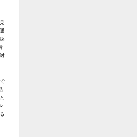
見
通
採
者
対
で
品
と
や
る