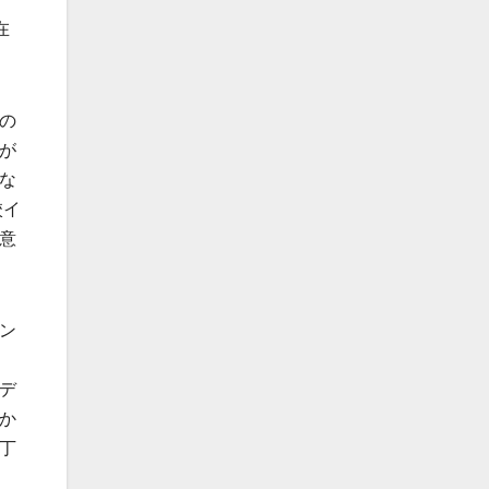
在
の
が
な
校イ
意
ン
デ
か
丁