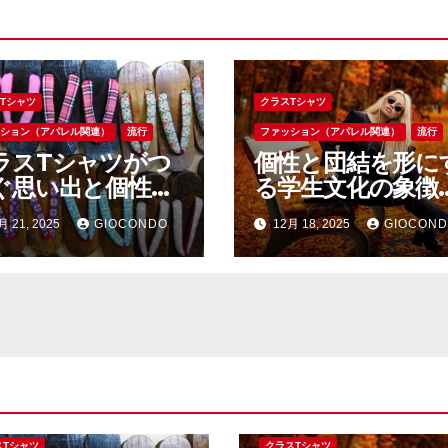
Tシャツ
クラスTシャツ
ッション（アパレル関連）
流行
ファッション（アパレル関連）
流行
ラスTシャツがつ
個性と団結を形に
ぐ思い出と個性学
る学生文化の象徴
生活に彩りを添え
ラスTシャツ最新
月 21, 2025
GIOCONDO
12月 18, 2025
GIOCON
一着の物語
レンド分析
スTシャツ
クラスTシャツ