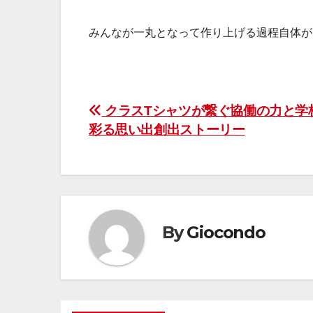
みんなが一丸となって作り上げる過程自体が
投
クラスTシャツが繋ぐ協働の力と学
彩る思い出創出ストーリー
稿
ナ
ビ
ゲ
By
Giocondo
ー
シ