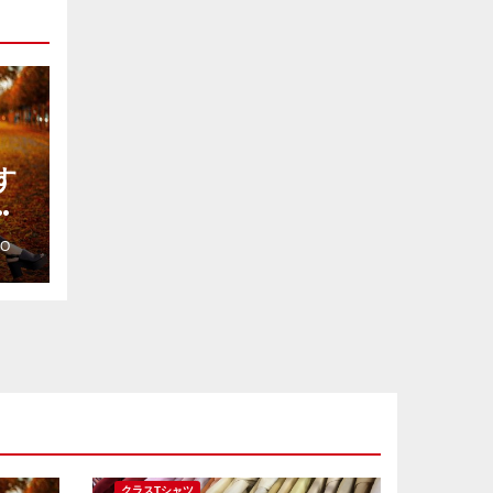
す
ク
ト
DO
クラスTシャツ