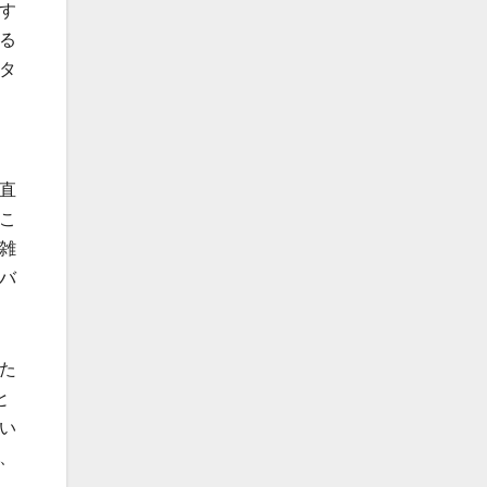
す
る
タ
直
こ
雑
バ
た
と
い
、