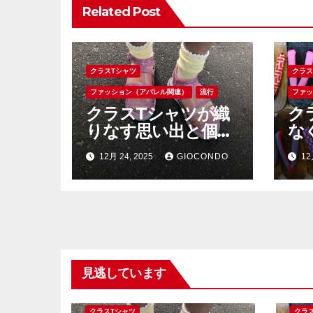
ョ
Related Post
ン
クラスTシャツ
クラス
ファッション（アパレル関連）
流行
ファ
クラスTシャツが織
ク
りなす思い出と個性
な
が彩る学校行事の新
生
12月 24, 2025
GIOCONDO
12
しい風
る
見逃しています
クラスTシャツ
クラ