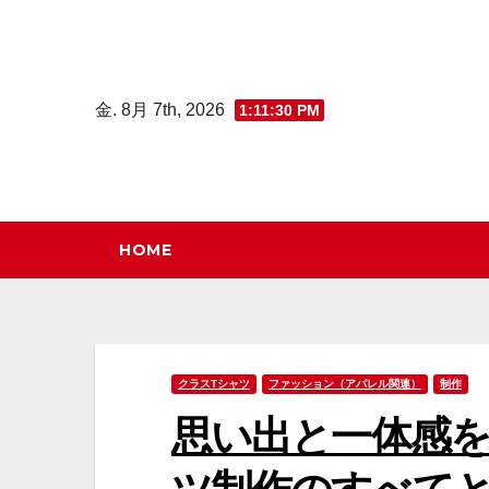
コ
ン
テ
金. 8月 7th, 2026
1:11:31 PM
ン
ツ
へ
ス
キ
HOME
ッ
プ
クラスTシャツ
ファッション（アパレル関連）
制作
思い出と一体感を